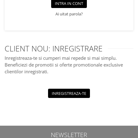
Jucarii educationale
Lampi de veghe
INTRA IN CONT
Jucarii si jocuri exterior
Organizatoare
Ai uitat parola?
Mingi
Perne
Placi pentru inot
Kituri constructie si pictura
Machete auto Diecast
CLIENT NOU: INREGISTRARE
Masini, trenuri, avioane
Inregistreaza-te si cumperi mai repede si mai simplu.
Masinute Radiocomanda
Beneficiezi de promotii si oferte promotionale exclusive
clientilor inregistrati.
Papusi si accesorii
Trenulete Electrice
Unico Plus
INREGISTREAZA-TE
Vehicule
Accesorii
Biciclete fara pedale
Role, patine cu rotile
NEWSLETTER
Trotinete