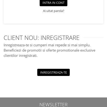
Jucarii educationale
Lampi de veghe
INTRA IN CONT
Jucarii si jocuri exterior
Organizatoare
Ai uitat parola?
Mingi
Perne
Placi pentru inot
Kituri constructie si pictura
Machete auto Diecast
CLIENT NOU: INREGISTRARE
Masini, trenuri, avioane
Inregistreaza-te si cumperi mai repede si mai simplu.
Masinute Radiocomanda
Beneficiezi de promotii si oferte promotionale exclusive
clientilor inregistrati.
Papusi si accesorii
Trenulete Electrice
Unico Plus
INREGISTREAZA-TE
Vehicule
Accesorii
Biciclete fara pedale
Role, patine cu rotile
NEWSLETTER
Trotinete