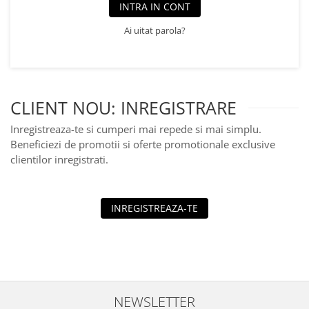
Jucarii educationale
Lampi de veghe
INTRA IN CONT
Jucarii si jocuri exterior
Organizatoare
Ai uitat parola?
Mingi
Perne
Placi pentru inot
Kituri constructie si pictura
Machete auto Diecast
CLIENT NOU: INREGISTRARE
Masini, trenuri, avioane
Inregistreaza-te si cumperi mai repede si mai simplu.
Masinute Radiocomanda
Beneficiezi de promotii si oferte promotionale exclusive
clientilor inregistrati.
Papusi si accesorii
Trenulete Electrice
Unico Plus
INREGISTREAZA-TE
Vehicule
Accesorii
Biciclete fara pedale
Role, patine cu rotile
NEWSLETTER
Trotinete