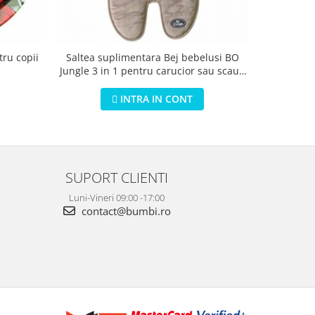
tru copii
Saltea suplimentara Bej bebelusi BO
Saltea 
Jungle 3 in 1 pentru carucior sau scaun
bebelus
auto sau scoica
caru
INTRA IN CONT
SUPORT CLIENTI
Luni-Vineri 09:00 -17:00
contact@bumbi.ro