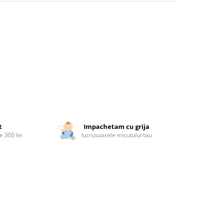
t
Impachetam cu grija
 300 lei
lucrusoarele micutului tau