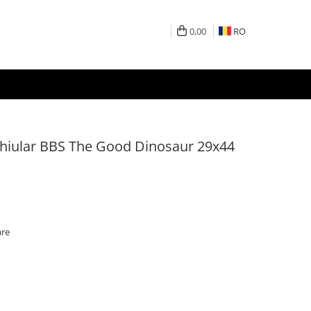
0,00
RO
hiular BBS The Good Dinosaur 29x44
are