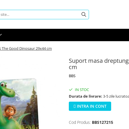
S The Good Dinosaur 29x44 cm
Suport masa dreptung
cm
BBS
IN STOC
Durata de livrare:
3-5 zile lucrato
INTRA IN CONT
Cod Produs:
BBS127215