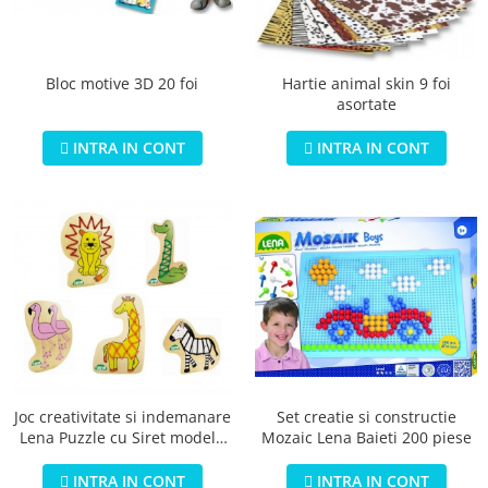
Jucarii educationale
Lampi de veghe
Jucarii si jocuri exterior
Organizatoare
Mingi
Perne
Bloc motive 3D 20 foi
Hartie animal skin 9 foi
Placi pentru inot
asortate
Kituri constructie si pictura
INTRA IN CONT
INTRA IN CONT
Machete auto Diecast
Masini, trenuri, avioane
Masinute Radiocomanda
Papusi si accesorii
Trenulete Electrice
Unico Plus
Vehicule
Accesorii
Joc creativitate si indemanare
Set creatie si constructie
Biciclete fara pedale
Lena Puzzle cu Siret modele
Mozaic Lena Baieti 200 piese
Role, patine cu rotile
asortate
Trotinete
INTRA IN CONT
INTRA IN CONT