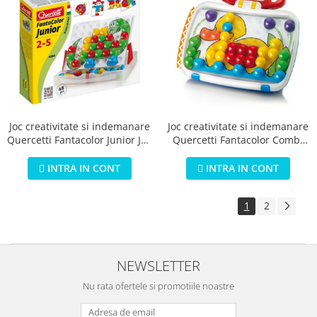
Joc creativitate si indemanare
Joc creativitate si indemanare
Quercetti Fantacolor Junior Joc
Quercetti Fantacolor Combi
Mozaic cu imagini 48 piese
Junior Joc Mozaic cu tablita
desen 60 piese
INTRA IN CONT
INTRA IN CONT
1
2
NEWSLETTER
Nu rata ofertele si promotiile noastre