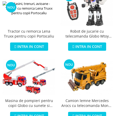
NOU
Tractor cu remorca Lena
Robot de jucarie cu
Truxx pentru copii Portocaliu
telecomanda Globo Wtoy
39089 pentru copii cu gloante
sunete si lumini
INTRA IN CONT
INTRA IN CONT
NOU
NOU
Masina de pompieri pentru
Camion lemne Mercedes
copii Globo cu sunete si
Arocs cu telecomanda Mondo
lumini
63511 scara 1:20 cu lemne
incluse
INTRA IN CONT
INTRA IN CONT