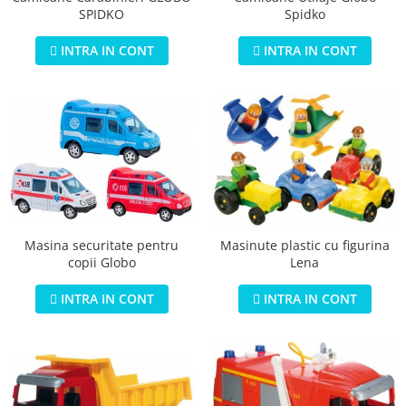
Jucarii educationale
Lampi de veghe
SPIDKO
Spidko
Jucarii si jocuri exterior
Organizatoare
INTRA IN CONT
INTRA IN CONT
Mingi
Perne
Placi pentru inot
Kituri constructie si pictura
Machete auto Diecast
Masini, trenuri, avioane
Masinute Radiocomanda
Papusi si accesorii
Trenulete Electrice
Masina securitate pentru
Masinute plastic cu figurina
copii Globo
Lena
Unico Plus
INTRA IN CONT
INTRA IN CONT
Vehicule
Accesorii
Biciclete fara pedale
Role, patine cu rotile
Trotinete