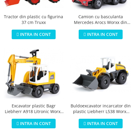
Tractor din plastic cu figurina
Camion cu basculanta
37 cm Truxx
Mercedes Arocs Worxx din
plastic 45 cm
INTRA IN CONT
INTRA IN CONT
Buldoexcavator incarcator din
Excavator plastic Bagr
plastic Liebherr L538 Worxx
Liebherr A918 Litronic Worxx
pentru copii 48 cm
cupa functionala 48 cm
pentru copii
INTRA IN CONT
INTRA IN CONT