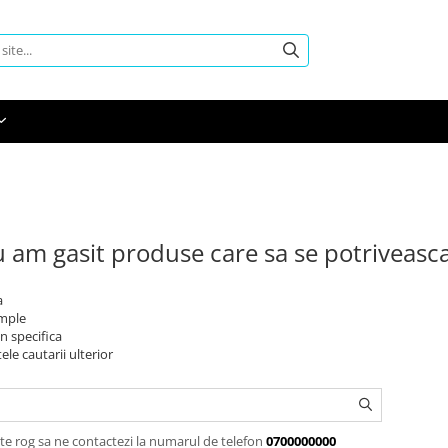
 am gasit produse care sa se potriveasc
a
imple
n specifica
ele cautarii ulterior
te rog sa ne contactezi la numarul de telefon
0700000000