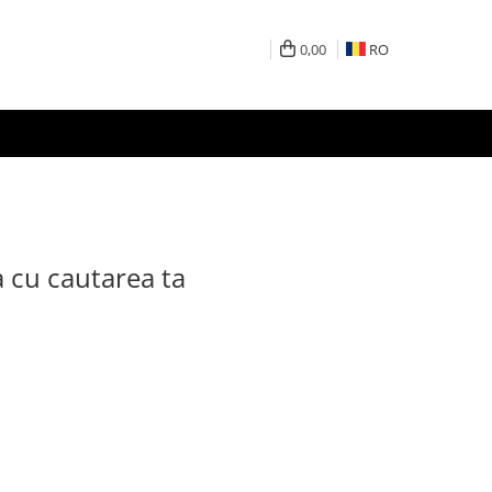
0,00
RO
a cu cautarea ta