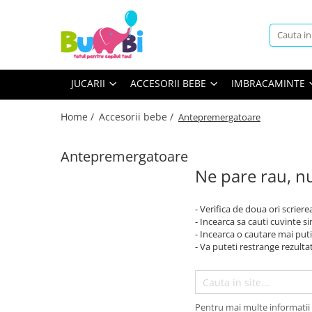
Jucarii
Accesorii bebe
Imbracaminte
Arte si indemanare
Accesorii baie
Body
JUCARII
ACCESORII BEBE
IMBRACAMINTE
Desen
Siguranta
Machete
Accesorii carucioare
Home /
Accesorii bebe /
Antepremergatoare
Seturi creative
Balansoare
Back To School
Antepremergatoare
Genti
Ne pare rau, nu
Cuburi constructie
Hranire bebe
Jucarii bebe
Containere lapte praf
- Verifica de doua ori scriere
Jucarie din plus
Seturi pentru masa
- Incearca sa cauti cuvinte s
Jucarii muzicale
- Incearca o cautare mai puti
Sterilizatoare
- Va puteti restrange rezultat
Jucarii pentru Baie
Igiena si Sanatate
Jucarii de exterior
Accesorii igiena
Jucarii de rol
Umidificatoare si purificatoare
Pentru mai multe informatii 