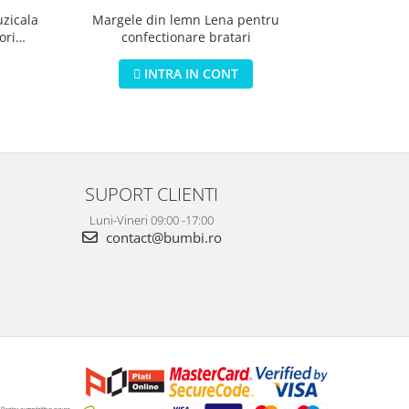
uzicala
Margele din lemn Lena pentru
Protectie pat
ori
confectionare bratari
INTRA IN CONT
SUPORT CLIENTI
Luni-Vineri 09:00 -17:00
contact@bumbi.ro