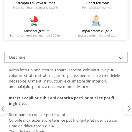
Asteapta-l cu ceva frumos
Suport telefonic
Imbracaminte, accesorii, jucarii
Pentru super-mamici
Transport gratuit
Impachetam cu grija
Pentru comenzi mai mari de 300 lei
lucrusoarele micutului tau
Descriere
Rama foto tip nor, stea sau soare. Asortati cele patru nisipuri
colorate strat cu strat cu ajutorul palniei pentru a crea modelele
deosebite. Urmariti instructiunile cu imagini din interiorul
amabalajului pentru a observa modul de lucru.
Interzis copiilor sub 3 ani datorita partilor mici ce pot fi
inghitite.
Recomandat copiilor peste 4 ani.
Culorile si caracteristicile tehnice pot fi diferite fata de ilustratii.
Grad de dificultate 1 din 4.
Timp de lucru 45 min.