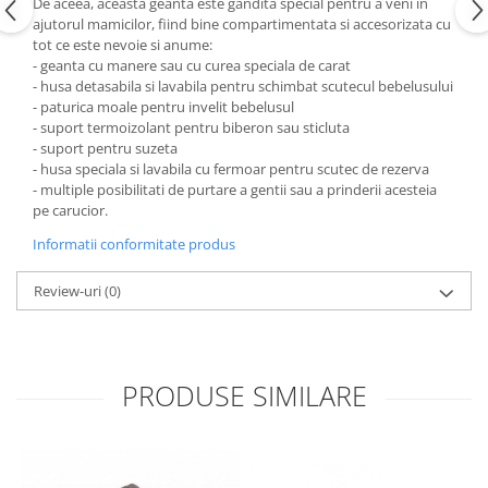
De aceea, aceasta geanta este gandita special pentru a veni in
ajutorul mamicilor, fiind bine compartimentata si accesorizata cu
tot ce este nevoie si anume:
- geanta cu manere sau cu curea speciala de carat
- husa detasabila si lavabila pentru schimbat scutecul bebelusului
- paturica moale pentru invelit bebelusul
- suport termoizolant pentru biberon sau sticluta
- suport pentru suzeta
- husa speciala si lavabila cu fermoar pentru scutec de rezerva
- multiple posibilitati de purtare a gentii sau a prinderii acesteia
pe carucior.
Informatii conformitate produs
Review-uri
(0)
PRODUSE SIMILARE