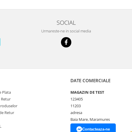
SOCIAL
Urmareste-ne in social media
DATE COMERCIALE
 Plata
MAGAZIN DE TEST
e Retur
123405
Produselor
11203
de Retur
adresa
Baia Mare, Maramures
L
Contacteaza-ne