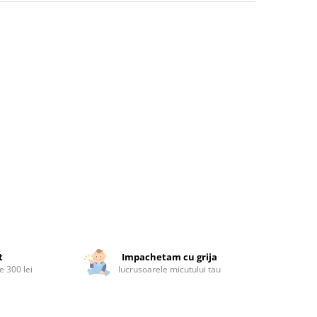
t
Impachetam cu grija
 300 lei
lucrusoarele micutului tau