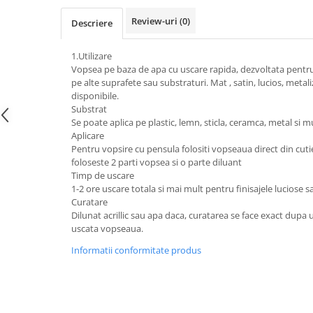
Review-uri
(0)
Descriere
1.Utilizare
Vopsea pe baza de apa cu uscare rapida, dezvoltata pentru a
pe alte suprafete sau substraturi. Mat , satin, lucios, metali
disponibile.
Substrat
Se poate aplica pe plastic, lemn, sticla, ceramca, metal si mu
Aplicare
Pentru vopsire cu pensula folositi vopseaua direct din cut
foloseste 2 parti vopsea si o parte diluant
Timp de uscare
1-2 ore uscare totala si mai mult pentru finisajele luciose s
Curatare
Dilunat acrillic sau apa daca, curatarea se face exact dupa u
uscata vopseaua.
Informatii conformitate produs