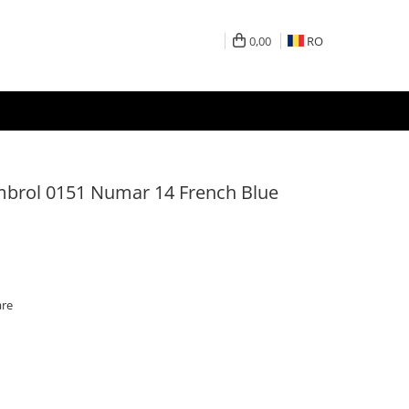
0,00
RO
brol 0151 Numar 14 French Blue
are