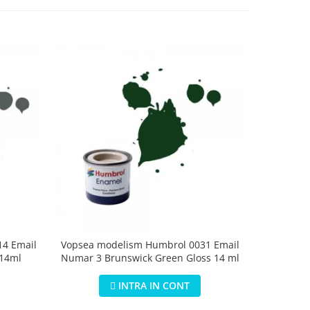
4 Email
Vopsea modelism Humbrol 0031 Email
Vopsea m
 14ml
Numar 3 Brunswick Green Gloss 14 ml
Numar 5 D
INTRA IN CONT