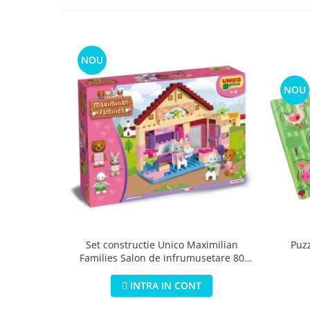
NOU
NOU
Puz
Set constructie Unico Maximilian
Families Salon de infrumusetare 80
piese
INTRA IN CONT