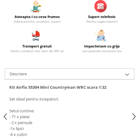
Asteapta-l cu ceva frumos
Suport telefonic
Imbracaminte, accesorii, jucarii
Pentru super-mamici
Transport gratuit
Impachetam cu grija
Pentru comenzi mai mari de 300 lei
lucrusoarele micutului tau
Descriere
Kit Airfix 55304 Mini Countryman WRC scara 1:32
Set ideal pentru incepatori.
Setul contine:
- 71 x piese
- 2 x pensule
-1x lipici
-6 x culori