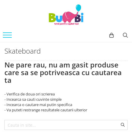
Jucarii
Accesorii bebe
Imbracaminte
Arte si indemanare
Accesorii baie
Body
Desen
Siguranta
Machete
Accesorii carucioare
Skateboard
Seturi creative
Balansoare
Ne pare rau, nu am gasit produse
Back To School
Genti
care sa se potriveasca cu cautarea
Cuburi constructie
Hranire bebe
ta
Jucarii bebe
Containere lapte praf
Jucarie din plus
Seturi pentru masa
- Verifica de doua ori scrierea
Jucarii muzicale
- Incearca sa cauti cuvinte simple
Sterilizatoare
- Incearca o cautare mai putin specifica
Jucarii pentru Baie
Igiena si Sanatate
- Va puteti restrange rezultatele cautarii ulterior
Jucarii de exterior
Accesorii igiena
Jucarii de rol
Umidificatoare si purificatoare