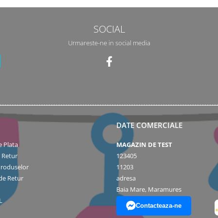
SOCIAL
Urmareste-ne in social media
DATE COMERCIALE
 Plata
MAGAZIN DE TEST
e Retur
123405
Produselor
11203
de Retur
adresa
Baia Mare, Maramures
L
Contacteaza-ne