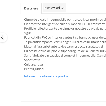
Review-uri
(0)
Descriere
Cizme de ploaie impermeabile pentru copii, cu imprimeu din
Un amestec inteligent de culori si modele COOL transforma 
Profilele reflectorizante ale cizmelor noastre de ploaie gara
sigur.
Fabricat din PVC cu interior captusit cu bumbac, usor de cura
Talpa antiderapanta, varful degetului si calcaiul intarit per
Material fara substante toxice care respecta sanatatea si m
Cu aceste cizme de ploaie super dragute de la Perletti, nu v
Sunt fabricate din cauciuc si complet impermeabile. Cizmele s
Specificatii:
Culoare: rosu
Pentru juniori.
Informatii conformitate produs