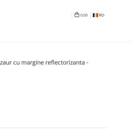
0,00
RO
aur cu margine reflectorizanta -