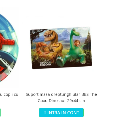
Suport masa dreptunghiular BBS The
Saltea s
u copii cu
Good Dinosaur 29x44 cm
Jungle 3 i
INTRA IN CONT