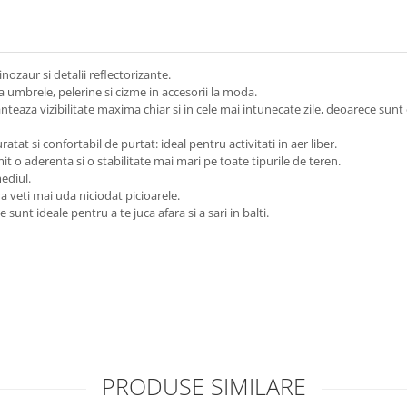
ozaur si detalii reflectorizante.
umbrele, pelerine si cizme in accesorii la moda.
nteaza vizibilitate maxima chiar si in cele mai intunecate zile, deoarece sunt 
tat si confortabil de purtat: ideal pentru activitati in aer liber.
mit o aderenta si o stabilitate mai mari pe toate tipurile de teren.
ediul.
a veti mai uda niciodat picioarele.
unt ideale pentru a te juca afara si a sari in balti.
PRODUSE SIMILARE