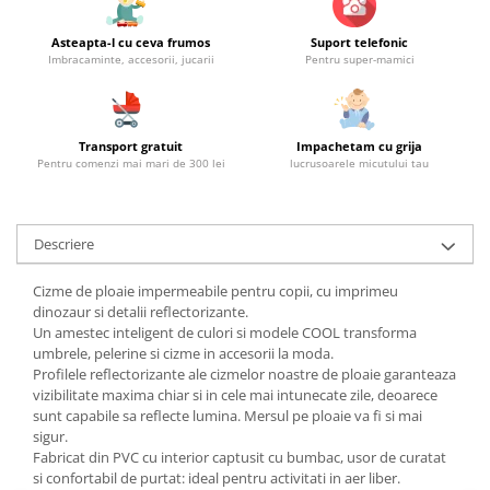
Asteapta-l cu ceva frumos
Suport telefonic
Imbracaminte, accesorii, jucarii
Pentru super-mamici
Transport gratuit
Impachetam cu grija
Pentru comenzi mai mari de 300 lei
lucrusoarele micutului tau
Descriere
Cizme de ploaie impermeabile pentru copii, cu imprimeu
dinozaur si detalii reflectorizante.
Un amestec inteligent de culori si modele COOL transforma
umbrele, pelerine si cizme in accesorii la moda.
Profilele reflectorizante ale cizmelor noastre de ploaie garanteaza
vizibilitate maxima chiar si in cele mai intunecate zile, deoarece
sunt capabile sa reflecte lumina. Mersul pe ploaie va fi si mai
sigur.
Fabricat din PVC cu interior captusit cu bumbac, usor de curatat
si confortabil de purtat: ideal pentru activitati in aer liber.