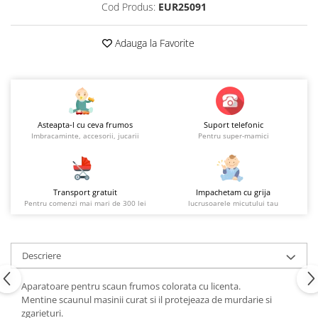
Cod Produs:
EUR25091
Adauga la Favorite
Asteapta-l cu ceva frumos
Suport telefonic
Imbracaminte, accesorii, jucarii
Pentru super-mamici
Transport gratuit
Impachetam cu grija
Pentru comenzi mai mari de 300 lei
lucrusoarele micutului tau
Descriere
Aparatoare pentru scaun frumos colorata cu licenta.
Mentine scaunul masinii curat si il protejeaza de murdarie si
zgarieturi.