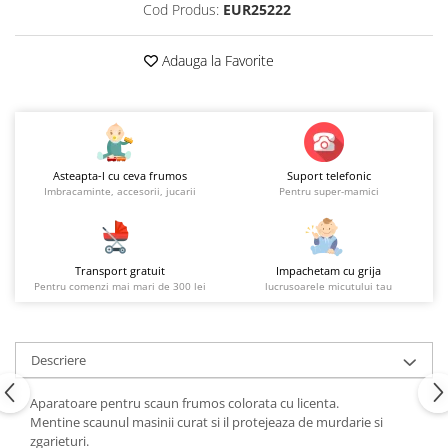
Cod Produs:
EUR25222
Adauga la Favorite
Asteapta-l cu ceva frumos
Suport telefonic
Imbracaminte, accesorii, jucarii
Pentru super-mamici
Transport gratuit
Impachetam cu grija
Pentru comenzi mai mari de 300 lei
lucrusoarele micutului tau
Descriere
Aparatoare pentru scaun frumos colorata cu licenta.
Mentine scaunul masinii curat si il protejeaza de murdarie si
zgarieturi.