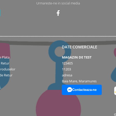
Urmareste-ne in social media
DATE COMERCIALE
 Plata
MAGAZIN DE TEST
e Retur
123405
Produselor
11203
de Retur
adresa
Baia Mare, Maramures
L
Contacteaza-ne
©