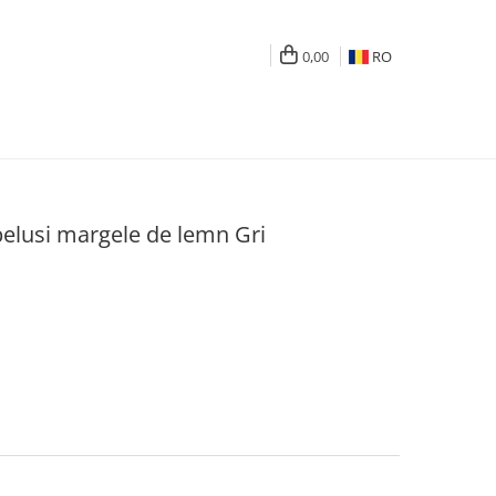
0,00
RO
belusi margele de lemn Gri