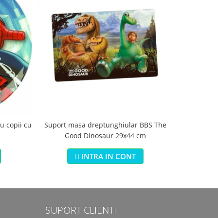
Suport masa dreptunghiular BBS The
Saltea s
u copii cu
Good Dinosaur 29x44 cm
Jungle 3 i
INTRA IN CONT
SUPORT CLIENTI