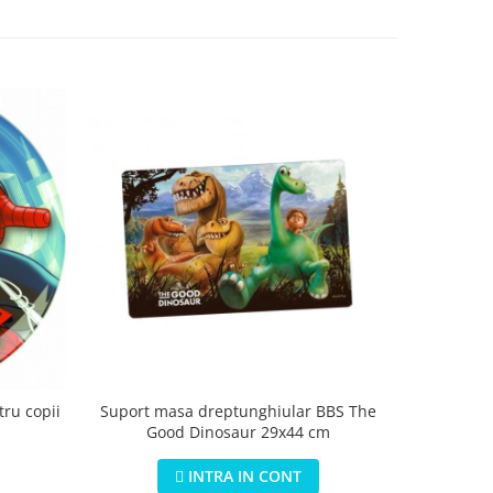
Suport masa dreptunghiular BBS The
tru copii
Saltea s
Good Dinosaur 29x44 cm
Jungle 3 i
INTRA IN CONT