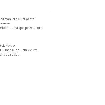
na cu manusile Euret pentru
guroase.
ite trecerea apei pe exterior si
tele Velcro.
ul. Dimensiuni: 57cm x 25cm.
ina de spalat.