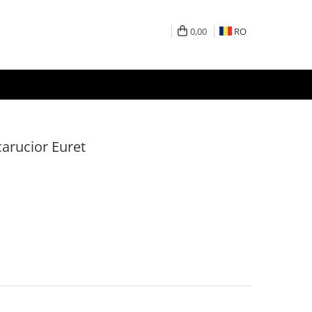
0,00
RO
arucior Euret