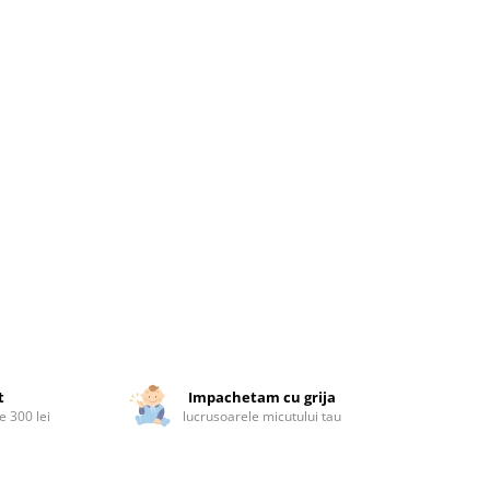
t
Impachetam cu grija
 300 lei
lucrusoarele micutului tau