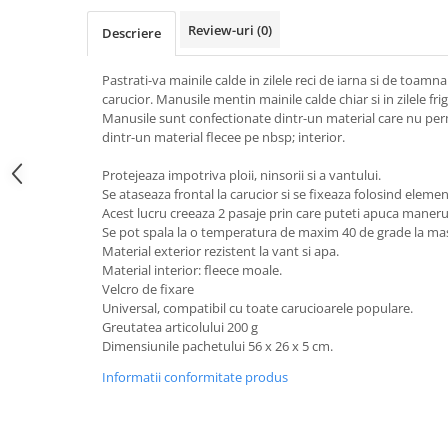
Review-uri
(0)
Descriere
Pastrati-va mainile calde in zilele reci de iarna si de toam
carucior. Manusile mentin mainile calde chiar si in zilele fri
Manusile sunt confectionate dintr-un material care nu perm
dintr-un material flecee pe nbsp; interior.
Protejeaza impotriva ploii, ninsorii si a vantului.
Se ataseaza frontal la carucior si se fixeaza folosind elemen
Acest lucru creeaza 2 pasaje prin care puteti apuca maner
Se pot spala la o temperatura de maxim 40 de grade la mas
Material exterior rezistent la vant si apa.
Material interior: fleece moale.
Velcro de fixare
Universal, compatibil cu toate carucioarele populare.
Greutatea articolului 200 g
Dimensiunile pachetului 56 x 26 x 5 cm.
Informatii conformitate produs