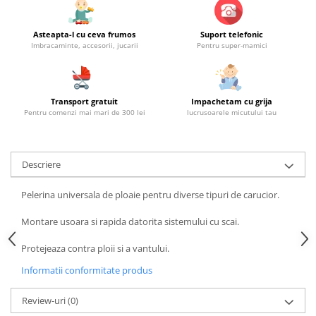
Asteapta-l cu ceva frumos
Suport telefonic
Imbracaminte, accesorii, jucarii
Pentru super-mamici
Transport gratuit
Impachetam cu grija
Pentru comenzi mai mari de 300 lei
lucrusoarele micutului tau
Descriere
Pelerina universala de ploaie pentru diverse tipuri de carucior.
Montare usoara si rapida datorita sistemului cu scai.
Protejeaza contra ploii si a vantului.
Informatii conformitate produs
Review-uri
(0)