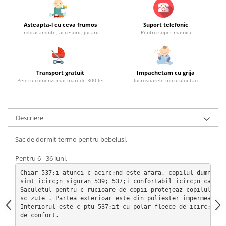
Asteapta-l cu ceva frumos
Suport telefonic
Imbracaminte, accesorii, jucarii
Pentru super-mamici
Transport gratuit
Impachetam cu grija
Pentru comenzi mai mari de 300 lei
lucrusoarele micutului tau
Descriere
Sac de dormit termo pentru bebelusi.
Pentru 6 - 36 luni.
Chiar 537;i atunci c acirc;nd este afara, copilul dumneavo
simt icirc;n siguran 539; 537;i confortabil icirc;n caruci
Saculetul pentru c rucioare de copii protejeaz copilul ici
sc zute . Partea exterioar este din poliester impermeabil 
Interiorul este c ptu 537;it cu polar fleece de icirc;nalt
de confort.