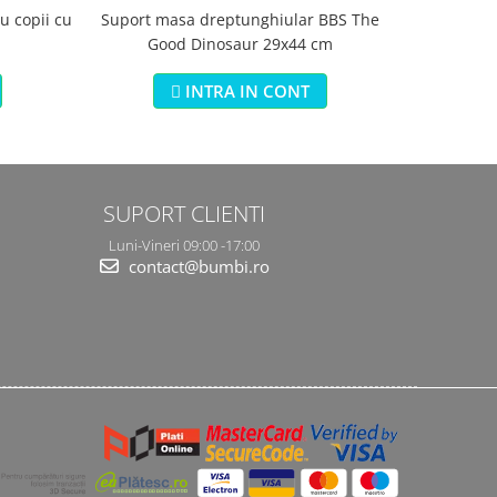
Suport masa dreptunghiular BBS The
Saltea s
u copii cu
Good Dinosaur 29x44 cm
Jungle 3 i
INTRA IN CONT
SUPORT CLIENTI
Luni-Vineri 09:00 -17:00
contact@bumbi.ro