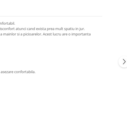
nfortabil.
confort atunci cand exista prea mult spatiu in jur.
 a mainlor si a picioarelor. Acest lucru are o importanta
 asezare confortabila.