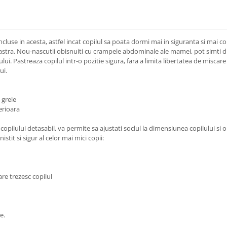
cluse in acesta, astfel incat copilul sa poata dormi mai in siguranta si mai co
stra. Nou-nascutii obisnuiti cu crampele abdominale ale mamei, pot simti dis
i. Pastreaza copilul intr-o pozitie sigura, fara a limita libertatea de miscare
ui.
 grele
erioara
opilului detasabil, va permite sa ajustati soclul la dimensiunea copilului si o
stit si sigur al celor mai mici copii:
are trezesc copilul
e.