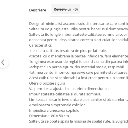
Review-uri
(0)
Descriere
Designul minimalist ascunde solutii interesante care sunt in
Salteluta Bo Jungle este utilia pentru bebelusul dumneavoa
Salteluta Bo Jungle imbunatateste calitatea somnului copilulu
deosebita pentru dezvoltarea corecta a articulatiilor soldul
Caracteristici:
-de inalta calitate, tesatura de plus pe laterale,
-tricotaj cu o membrana la partea inferioara, fara elemente
-lungimea este usor de reglat folosind clema din partea inf
-echipat cu o perna sigura, din material moale, respirabil.
-latimea centurii non-compresive care permite stabilizarea c
Acest cuib unic si confortabil a fost creat pentru un somn lini
Ofera o pozitie sigura
Va permite sa ajustati cu usurinta dimensiunea
Imbunatateste calitatea si durata somnului
Limiteaza miscarile involuntare ale mainilor si picioarelor c
Amelioreaza simptomele colicilor
Impiedica alunecarea copilului
Dimensiune: 80 x 50 cm.
Salteluta se poate spala la masina de spalat rufe, la 30 grad