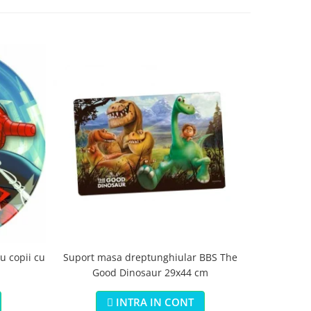
Suport masa dreptunghiular BBS The
Saltea s
u copii cu
Good Dinosaur 29x44 cm
Jungle 3 i
INTRA IN CONT