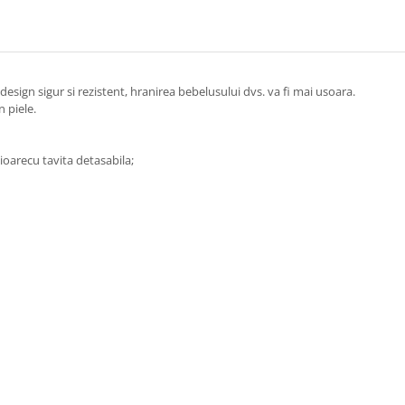
esign sigur si rezistent, hranirea bebelusului dvs. va fi mai usoara.
 piele.
icioarecu tavita detasabila;