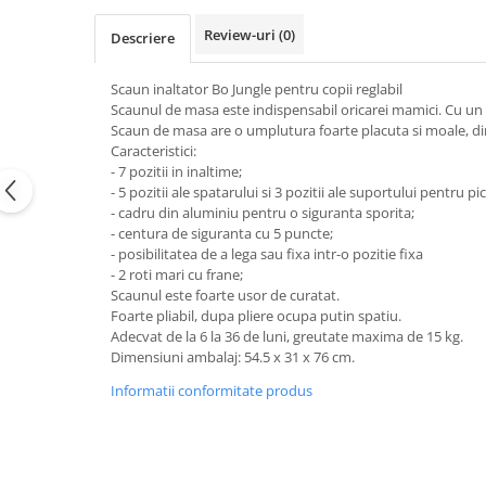
Review-uri
(0)
Descriere
Scaun inaltator Bo Jungle pentru copii reglabil
Scaunul de masa este indispensabil oricarei mamici. Cu un d
Scaun de masa are o umplutura foarte placuta si moale, din
Caracteristici:
- 7 pozitii in inaltime;
- 5 pozitii ale spatarului si 3 pozitii ale suportului pentru p
- cadru din aluminiu pentru o siguranta sporita;
- centura de siguranta cu 5 puncte;
- posibilitatea de a lega sau fixa intr-o pozitie fixa
- 2 roti mari cu frane;
Scaunul este foarte usor de curatat.
Foarte pliabil, dupa pliere ocupa putin spatiu.
Adecvat de la 6 la 36 de luni, greutate maxima de 15 kg.
Dimensiuni ambalaj: 54.5 x 31 x 76 cm.
Informatii conformitate produs