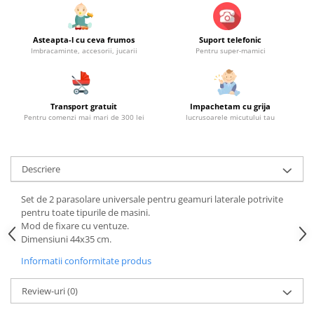
Asteapta-l cu ceva frumos
Suport telefonic
Imbracaminte, accesorii, jucarii
Pentru super-mamici
Transport gratuit
Impachetam cu grija
Pentru comenzi mai mari de 300 lei
lucrusoarele micutului tau
Descriere
Set de 2 parasolare universale pentru geamuri laterale potrivite
pentru toate tipurile de masini.
Mod de fixare cu ventuze.
Dimensiuni 44x35 cm.
Informatii conformitate produs
Review-uri
(0)