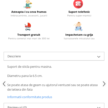
Asteapta-l cu ceva frumos
Suport telefonic
Imbracaminte, accesorii, jucarii
Pentru super-mamici
Transport gratuit
Impachetam cu grija
Pentru comenzi mai mari de 300 lei
lucrusoarele micutului tau
Descriere
Suport de sticla pentru masina.
Diametru pana la 6.5 cm.
Se poate atasa de geam cu ajutorul ventuzei sau se poate atasa
de tetiera din fata
Informatii conformitate produs
Review-uri
(0)