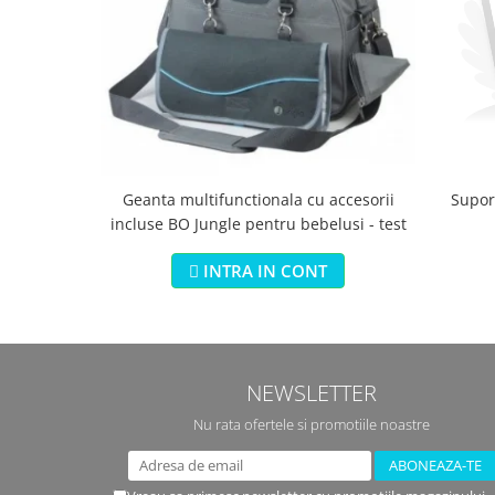
Geanta multifunctionala cu accesorii
Suport
incluse BO Jungle pentru bebelusi - test
INTRA IN CONT
NEWSLETTER
Nu rata ofertele si promotiile noastre