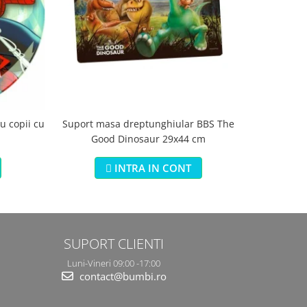
Suport masa dreptunghiular BBS The
Saltea s
u copii cu
Good Dinosaur 29x44 cm
Jungle 3 i
INTRA IN CONT
SUPORT CLIENTI
Luni-Vineri 09:00 -17:00
contact@bumbi.ro