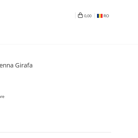
0,00
RO
Senna Girafa
are