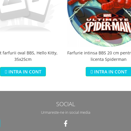
 farfurii oval BBS, Hello Kitty,
Farfurie intinsa BBS 20 cm pentr
35x25cm
licenta Spiderman
INTRA IN CONT
INTRA IN CONT
SOCIAL
Urmareste-ne in social media