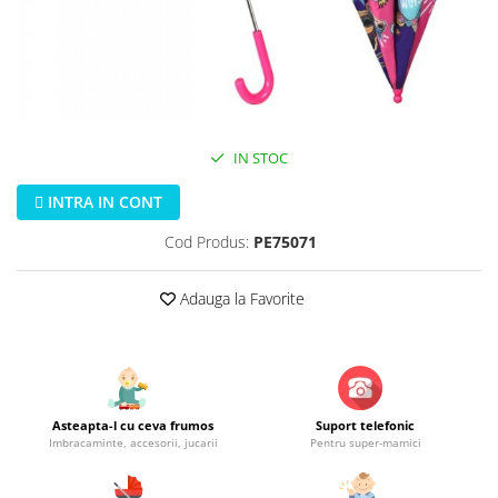
Jucarii educationale
Lampi de veghe
Jucarii si jocuri exterior
Organizatoare
Mingi
Perne
Placi pentru inot
Kituri constructie si pictura
IN STOC
Machete auto Diecast
Masini, trenuri, avioane
INTRA IN CONT
Masinute Radiocomanda
Cod Produs:
PE75071
Papusi si accesorii
Adauga la Favorite
Trenulete Electrice
Unico Plus
Vehicule
Accesorii
Asteapta-l cu ceva frumos
Suport telefonic
Biciclete fara pedale
Imbracaminte, accesorii, jucarii
Pentru super-mamici
Role, patine cu rotile
Trotinete