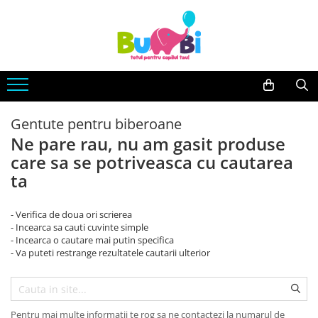
Jucarii
Accesorii bebe
Imbracaminte
Arte si indemanare
Accesorii baie
Body
Desen
Siguranta
Machete
Accesorii carucioare
Gentute pentru biberoane
Seturi creative
Balansoare
Ne pare rau, nu am gasit produse
Back To School
care sa se potriveasca cu cautarea
Genti
Cuburi constructie
ta
Hranire bebe
Jucarii bebe
Containere lapte praf
- Verifica de doua ori scrierea
Jucarie din plus
Seturi pentru masa
- Incearca sa cauti cuvinte simple
Jucarii muzicale
- Incearca o cautare mai putin specifica
Sterilizatoare
- Va puteti restrange rezultatele cautarii ulterior
Jucarii pentru Baie
Igiena si Sanatate
Jucarii de exterior
Accesorii igiena
Jucarii de rol
Umidificatoare si purificatoare
Pentru mai multe informatii te rog sa ne contactezi la numarul de