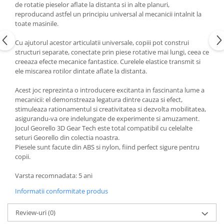
de rotatie pieselor aflate la distanta si in alte planuri,
reproducand astfel un principiu universal al mecanicii intalnit la
toate masinile.
Cu ajutorul acestor articulatii universale, copiii pot construi
structuri separate, conectate prin piese rotative mai lungi, ceea ce
creeaza efecte mecanice fantastice. Curelele elastice transmit si
ele miscarea rotilor dintate aflate la distanta.
Acest joc reprezinta o introducere excitanta in fascinanta lume a
mecanicii: el demonstreaza legatura dintre cauza si efect,
stimuleaza rationamentul si creativitatea si dezvolta mobilitatea,
asigurandu-va ore indelungate de experimente si amuzament.
Jocul Georello 3D Gear Tech este total compatibil cu celelalte
seturi Georello din colectia noastra.
Piesele sunt facute din ABS si nylon, fiind perfect sigure pentru
copii.
Varsta recomnadata: 5 ani
Informatii conformitate produs
Review-uri
(0)