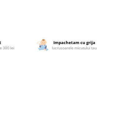
t
Impachetam cu grija
 300 lei
lucrusoarele micutului tau