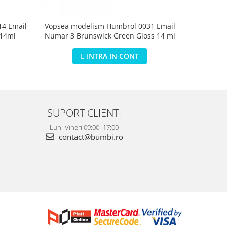
4 Email
Vopsea modelism Humbrol 0031 Email
Vopsea m
 14ml
Numar 3 Brunswick Green Gloss 14 ml
Numar 5 D
INTRA IN CONT
SUPORT CLIENTI
Luni-Vineri 09:00 -17:00
contact@bumbi.ro