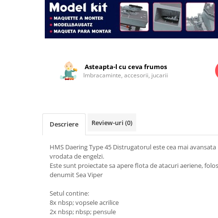
Jucarii educationale
Lampi de veghe
Jucarii si jocuri exterior
Organizatoare
Mingi
Perne
Placi pentru inot
Distribuie
Kituri constructie si pictura
pe
Facebook
Asteapta-l cu ceva frumos
Machete auto Diecast
Imbracaminte, accesorii, jucarii
Masini, trenuri, avioane
Masinute Radiocomanda
Papusi si accesorii
Review-uri
(0)
Descriere
Trenulete Electrice
Unico Plus
HMS Daering Type 45 Distrugatorul este cea mai avansata 
vrodata de engelzi.
Vehicule
Este sunt proiectate sa apere flota de atacuri aeriene, fol
denumit Sea Viper
Accesorii
Biciclete fara pedale
Setul contine:
Role, patine cu rotile
8x nbsp; vopsele acrilice
2x nbsp; nbsp; pensule
Trotinete