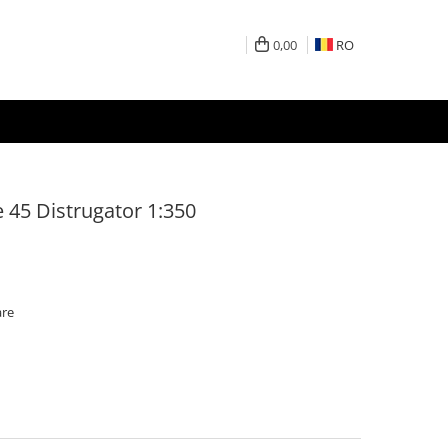
0,00
RO
 45 Distrugator 1:350
are