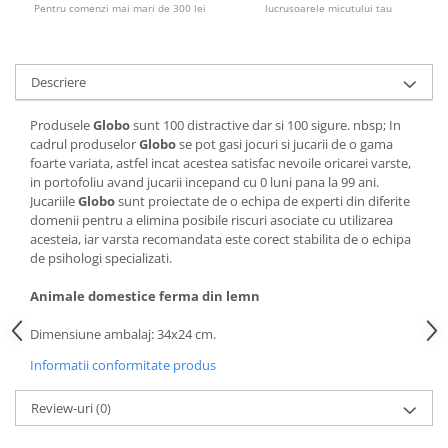
Pentru comenzi mai mari de 300 lei
lucrusoarele micutului tau
Descriere
Produsele
Globo
sunt 100 distractive dar si 100 sigure. nbsp; In
cadrul produselor
Globo
se pot gasi jocuri si jucarii de o gama
foarte variata, astfel incat acestea satisfac nevoile oricarei varste,
in portofoliu avand jucarii incepand cu 0 luni pana la 99 ani.
Jucariile
Globo
sunt proiectate de o echipa de experti din diferite
domenii pentru a elimina posibile riscuri asociate cu utilizarea
acesteia, iar varsta recomandata este corect stabilita de o echipa
de psihologi specializati.
Animale domestice ferma din lemn
Dimensiune ambalaj: 34x24 cm.
Informatii conformitate produs
Review-uri
(0)