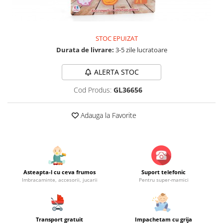
Jucarii educationale
Lampi de veghe
Jucarii si jocuri exterior
Organizatoare
Mingi
Perne
STOC EPUIZAT
Placi pentru inot
Durata de livrare:
3-5 zile lucratoare
Kituri constructie si pictura
ALERTA STOC
Machete auto Diecast
Masini, trenuri, avioane
Cod Produs:
GL36656
Masinute Radiocomanda
Adauga la Favorite
Papusi si accesorii
Trenulete Electrice
Unico Plus
Vehicule
Asteapta-l cu ceva frumos
Suport telefonic
Accesorii
Imbracaminte, accesorii, jucarii
Pentru super-mamici
Biciclete fara pedale
Role, patine cu rotile
Trotinete
Transport gratuit
Impachetam cu grija