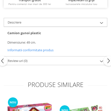
Transport gratuit
Impachetam cu grija
Pentru comenzi mai mari de 300 lei
lucrusoarele micutului tau
Descriere
Camion gunoi plastic
Dimensiune: 49 cm.
Informatii conformitate produs
Review-uri
(0)
PRODUSE SIMILARE
NOU
NOU