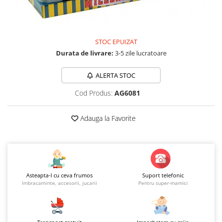
Jucarii educationale
Lampi de veghe
Jucarii si jocuri exterior
Organizatoare
Mingi
Perne
STOC EPUIZAT
Placi pentru inot
Durata de livrare:
3-5 zile lucratoare
Kituri constructie si pictura
Machete auto Diecast
ALERTA STOC
Masini, trenuri, avioane
Cod Produs:
AG6081
Masinute Radiocomanda
Adauga la Favorite
Papusi si accesorii
Trenulete Electrice
Unico Plus
Vehicule
Asteapta-l cu ceva frumos
Suport telefonic
Accesorii
Imbracaminte, accesorii, jucarii
Pentru super-mamici
Biciclete fara pedale
Role, patine cu rotile
Trotinete