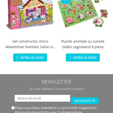
Set constructie Unico
Puzzle animale cu sunete
Maximilian Families Salon de
Globo Legnoland 8 piese
infrumusetare 80 piese
INTRA IN CONT
INTRA IN CONT
NEWSLETTER
Nu rata ofertele si promotiile noastre
Vreau sa primesc newsletter cu promotiile magazinului.
Afla mai multe in
Politica de Confidentialitate