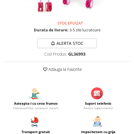
Jucarii educationale
Lampi de veghe
Jucarii si jocuri exterior
Organizatoare
Mingi
Perne
STOC EPUIZAT
Placi pentru inot
Durata de livrare:
3-5 zile lucratoare
Kituri constructie si pictura
ALERTA STOC
Machete auto Diecast
Masini, trenuri, avioane
Cod Produs:
GL36993
Masinute Radiocomanda
Adauga la Favorite
Papusi si accesorii
Trenulete Electrice
Unico Plus
Vehicule
Asteapta-l cu ceva frumos
Suport telefonic
Accesorii
Imbracaminte, accesorii, jucarii
Pentru super-mamici
Biciclete fara pedale
Role, patine cu rotile
Trotinete
Transport gratuit
Impachetam cu grija