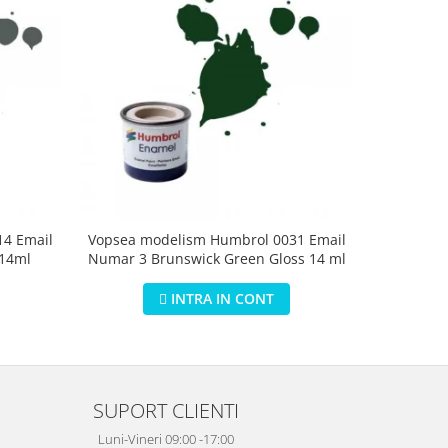
4 Email
Vopsea modelism Humbrol 0031 Email
Vopsea m
 14ml
Numar 3 Brunswick Green Gloss 14 ml
Numar 5 D
INTRA IN CONT
SUPORT CLIENTI
Luni-Vineri 09:00 -17:00