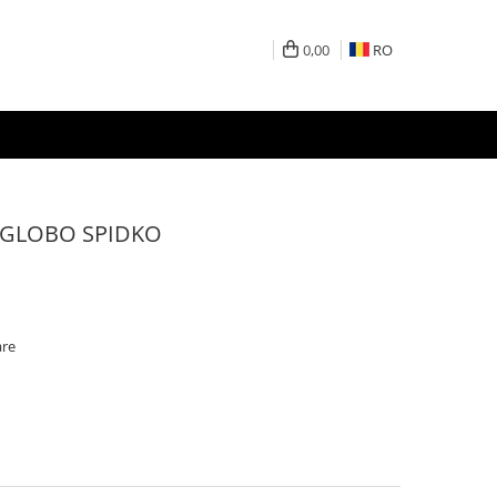
0,00
RO
e GLOBO SPIDKO
are