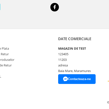
DATE COMERCIALE
 Plata
MAGAZIN DE TEST
e Retur
123405
Produselor
11203
de Retur
adresa
Baia Mare, Maramures
L
Contacteaza-ne
©