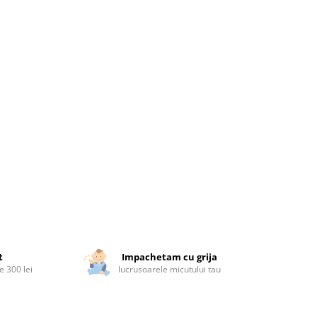
t
Impachetam cu grija
 300 lei
lucrusoarele micutului tau