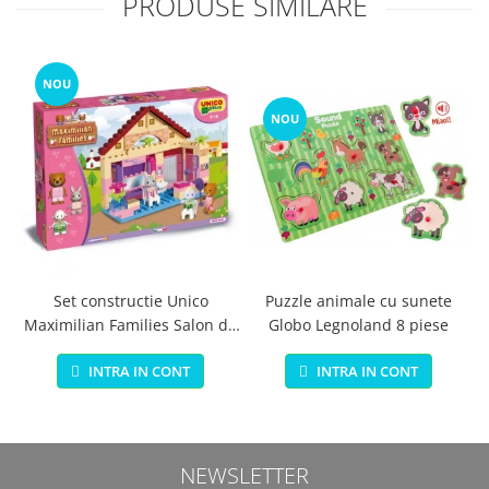
PRODUSE SIMILARE
NOU
NOU
Set constructie Unico
Puzzle animale cu sunete
Maximilian Families Salon de
Globo Legnoland 8 piese
infrumusetare 80 piese
INTRA IN CONT
INTRA IN CONT
NEWSLETTER