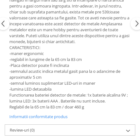
navigati in largul marii sau sa g siti la intamplare o harta antica
pentru a gasi comoara ingropata. Intr-adevar, in jurul nostru,
chiar sub suprafata pamantului, exista metale pre 539;ioase
valoroase care asteapta sa fie gasite. Tot ce aveti nevoie pentru a
incepe vanatoarea este acest detector de metale Amplasarea
metalelor este un mare hobby pentru aventurierii de toate
varstele. Puteti utiliza unul dintre aceste dispozitive pentru a gasi
monede, bijuterii si chiar antichitati.
CARACTERISTICI:
-maner ergonomic
-reglabil in lungime de la 65 cm la 83 cm
-Placa detector poate fi inclinata
-semnalul acustic indica metalul gasit pana la o adancime de
aproximativ 5 cm
-semnal luminos suplimentar LED-uri in maner
-lumina LED detasabila
Functionarea bateriei detector de metale: 1x baterie alcalina 9V ;
lumina LED: 3x baterii AAA . Bateriile nu sunt incluse.
Reglabil de la 65 cm la 83 cm / doar 460 g
Informatii conformitate produs
Review-uri
(0)