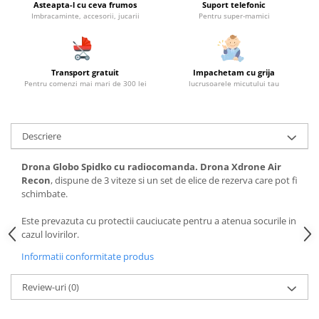
Asteapta-l cu ceva frumos
Suport telefonic
Imbracaminte, accesorii, jucarii
Pentru super-mamici
Transport gratuit
Impachetam cu grija
Pentru comenzi mai mari de 300 lei
lucrusoarele micutului tau
Descriere
Drona Globo Spidko cu radiocomanda. Drona Xdrone Air
Recon
, dispune de 3 viteze si un set de elice de rezerva care pot fi
schimbate.
Este prevazuta cu protectii cauciucate pentru a atenua socurile in
cazul lovirilor.
Informatii conformitate produs
Review-uri
(0)