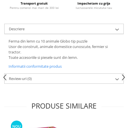
Transport gratuit
Impachetam cu grija
Pentru comenzi mai mari de 300 lei
lucrusoarele micutului tau
Descriere
Ferma din lemn cu 10 animale Globo tip puzzle
Usor de construit, animale domestice cunoscute, fermier si
tractor.
Toate accesoriile si piesele sunt din lemn.
Informatii conformitate produs
Review-uri
(0)
PRODUSE SIMILARE
NOU