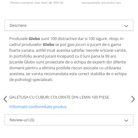
Pentru comenzi mai mari de 300 lei
lucrusoarele micutului tau
Descriere
Produsele
Globo
sunt 100 distractive dar si 100 sigure. nbsp; In
cadrul produselor
Globo
se pot gasi jocuri si jucarii de o gama
foarte variata, astfel incat acestea satisfac nevoile oricarei varste,
in portofoliu avand jucarii incepand cu 0 luni pana la 99 ani.
Jucariile Globo sunt proiectate de o echipa de experti din diferite
domenii pentru a elimina posibile riscuri asociate cu utilizarea
acesteia, iar varsta recomandata este corect stabilita de o echipa
de psihologi specializati.
GALETUSA CU CUBURI COLORATE DIN LEMN 100 PIESE
Informatii conformitate produs
Review-uri
(0)