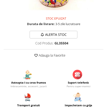
Jucarii educationale
Lampi de veghe
Jucarii si jocuri exterior
Organizatoare
Mingi
Perne
STOC EPUIZAT
Placi pentru inot
Durata de livrare:
3-5 zile lucratoare
Kituri constructie si pictura
ALERTA STOC
Machete auto Diecast
Masini, trenuri, avioane
Cod Produs:
GL35504
Masinute Radiocomanda
Adauga la Favorite
Papusi si accesorii
Trenulete Electrice
Unico Plus
Vehicule
Asteapta-l cu ceva frumos
Suport telefonic
Accesorii
Imbracaminte, accesorii, jucarii
Pentru super-mamici
Biciclete fara pedale
Role, patine cu rotile
Trotinete
Transport gratuit
Impachetam cu grija