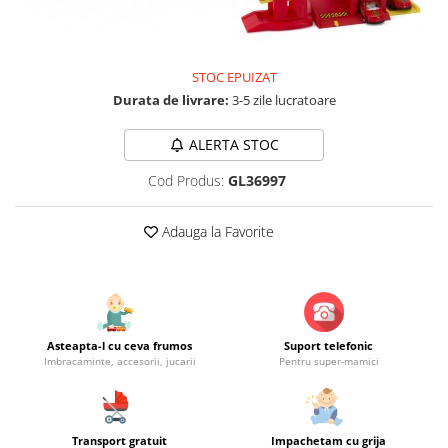
Jucarii educationale
Lampi de veghe
Jucarii si jocuri exterior
Organizatoare
Mingi
Perne
STOC EPUIZAT
Placi pentru inot
Durata de livrare:
3-5 zile lucratoare
Kituri constructie si pictura
ALERTA STOC
Machete auto Diecast
Masini, trenuri, avioane
Cod Produs:
GL36997
Masinute Radiocomanda
Adauga la Favorite
Papusi si accesorii
Trenulete Electrice
Unico Plus
Vehicule
Asteapta-l cu ceva frumos
Suport telefonic
Accesorii
Imbracaminte, accesorii, jucarii
Pentru super-mamici
Biciclete fara pedale
Role, patine cu rotile
Trotinete
Transport gratuit
Impachetam cu grija