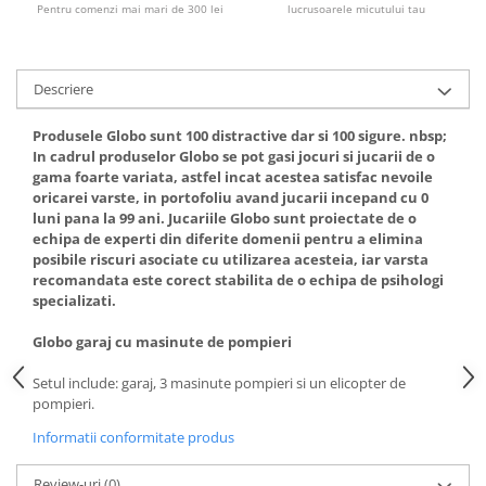
Pentru comenzi mai mari de 300 lei
lucrusoarele micutului tau
Descriere
Produsele
Globo
sunt 100 distractive dar si 100 sigure. nbsp;
In cadrul produselor
Globo
se pot gasi jocuri si jucarii de o
gama foarte variata, astfel incat acestea satisfac nevoile
oricarei varste, in portofoliu avand jucarii incepand cu 0
luni pana la 99 ani. Jucariile Globo sunt proiectate de o
echipa de experti din diferite domenii pentru a elimina
posibile riscuri asociate cu utilizarea acesteia, iar varsta
recomandata este corect stabilita de o echipa de psihologi
specializati.
Globo garaj cu masinute de pompieri
Setul include: garaj, 3 masinute pompieri si un elicopter de
pompieri.
Informatii conformitate produs
Review-uri
(0)