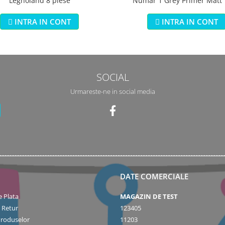
Legnoland 8 piese
Numar 1 Grey Primer Matt
INTRA IN CONT
INTRA IN CONT
SOCIAL
Urmareste-ne in social media
DATE COMERCIALE
 Plata
MAGAZIN DE TEST
e Retur
123405
Produselor
11203