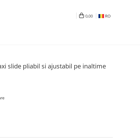
0,00
RO
slide pliabil si ajustabil pe inaltime
are