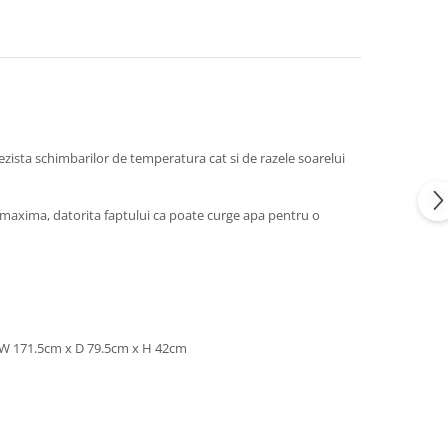
 rezista schimbarilor de temperatura cat si de razele soarelui
e maxima, datorita faptului ca poate curge apa pentru o
W 171.5cm x D 79.5cm x H 42cm