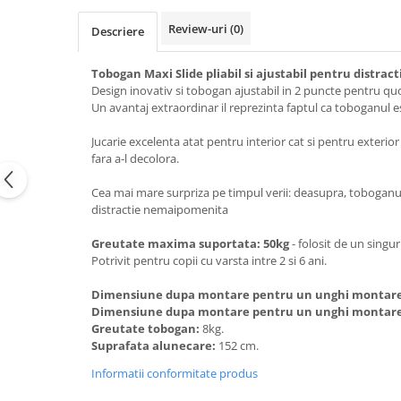
Review-uri
(0)
Descriere
Tobogan Maxi Slide pliabil si ajustabil pentru distract
Design inovativ si tobogan ajustabil in 2 puncte pentru quot
Un avantaj extraordinar il reprezinta faptul ca toboganul est
Jucarie excelenta atat pentru interior cat si pentru exterior
fara a-l decolora.
Cea mai mare surpriza pe timpul verii: deasupra, toboganul 
distractie nemaipomenita
Greutate maxima suportata: 50kg
- folosit de un singur
Potrivit pentru copii cu varsta intre 2 si 6 ani.
Dimensiune dupa montare pentru un unghi montare 
Dimensiune dupa montare pentru un unghi montare
Greutate tobogan:
8kg.
Suprafata alunecare:
152 cm.
Informatii conformitate produs