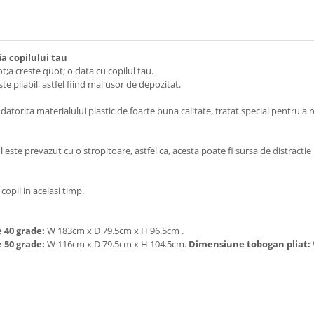
ia copilului tau
;a creste quot; o data cu copilul tau.
e pliabil, astfel fiind mai usor de depozitat.
 datorita materialului plastic de foarte buna calitate, tratat special pentru a
este prevazut cu o stropitoare, astfel ca, acesta poate fi sursa de distracti
 copil in acelasi timp.
40 grade:
W 183cm x D 79.5cm x H 96.5cm .
 50 grade:
W 116cm x D 79.5cm x H 104.5cm.
Dimensiune tobogan pliat: