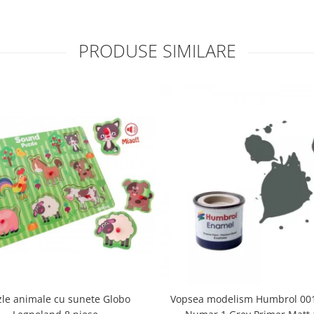
PRODUSE SIMILARE
zle animale cu sunete Globo
Vopsea modelism Humbrol 001