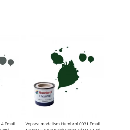
4 Email
Vopsea modelism Humbrol 0031 Email
Vopsea m