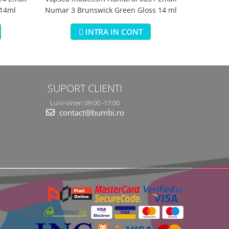
 14ml
Numar 3 Brunswick Green Gloss 14 ml
Numar 5 Da
INTRA IN CONT
SUPORT CLIENTI
Luni-Vineri 09:00 -17:00
contact@bumbi.ro