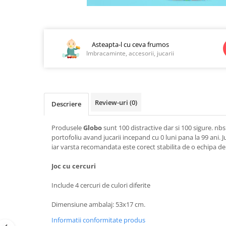
Jucarii educationale
Lampi de veghe
Distribuie
Jucarii si jocuri exterior
Organizatoare
pe
Mingi
Perne
Facebook
Asteapta-l cu ceva frumos
Placi pentru inot
Imbracaminte, accesorii, jucarii
Kituri constructie si pictura
Machete auto Diecast
Masini, trenuri, avioane
Review-uri
(0)
Descriere
Masinute Radiocomanda
Papusi si accesorii
Produsele
Globo
sunt 100 distractive dar si 100 sigure. nb
Trenulete Electrice
portofoliu avand jucarii incepand cu 0 luni pana la 99 ani. J
iar varsta recomandata este corect stabilita de o echipa de 
Unico Plus
Joc cu cercuri
Vehicule
Accesorii
Include 4 cercuri de culori diferite
Biciclete fara pedale
Dimensiune ambalaj: 53x17 cm.
Role, patine cu rotile
Informatii conformitate produs
Trotinete