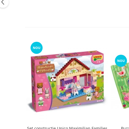
NOU
NOU
Set constructie Unico Maximilian Families
Puz