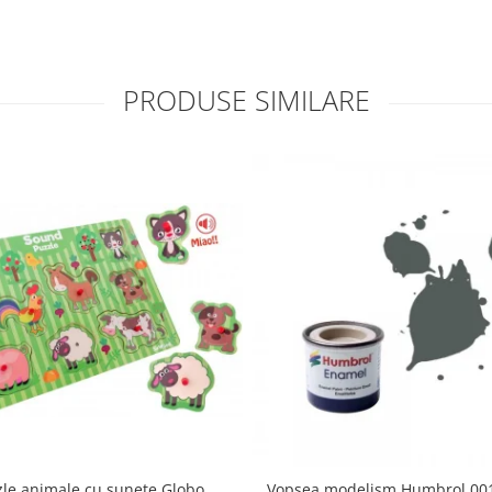
PRODUSE SIMILARE
zle animale cu sunete Globo
Vopsea modelism Humbrol 001