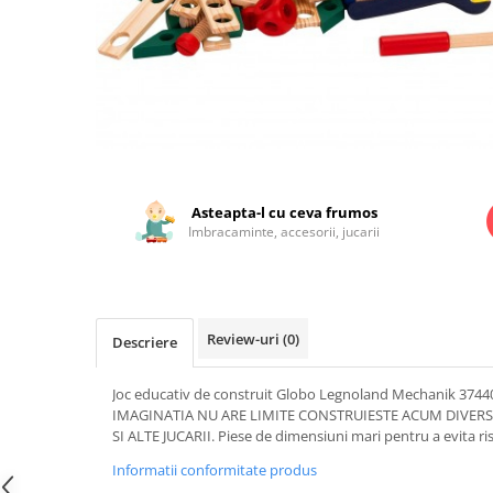
Jucarii educationale
Lampi de veghe
Jucarii si jocuri exterior
Organizatoare
Mingi
Perne
Placi pentru inot
Kituri constructie si pictura
Machete auto Diecast
Distribuie
pe
Masini, trenuri, avioane
Facebook
Asteapta-l cu ceva frumos
Masinute Radiocomanda
Imbracaminte, accesorii, jucarii
Papusi si accesorii
Trenulete Electrice
Unico Plus
Review-uri
(0)
Descriere
Vehicule
Joc educativ de construit Globo Legnoland Mechanik 37440
Accesorii
IMAGINATIA NU ARE LIMITE CONSTRUIESTE ACUM DIVERS
Biciclete fara pedale
SI ALTE JUCARII. Piese de dimensiuni mari pentru a evita riscu
Role, patine cu rotile
Informatii conformitate produs
Trotinete