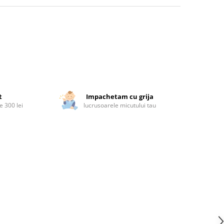
t
Impachetam cu grija
 300 lei
lucrusoarele micutului tau