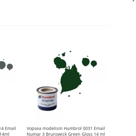
4 Email
Vopsea modelism Humbrol 0031 Email
Vopsea m
 14ml
Numar 3 Brunswick Green Gloss 14 ml
Numar 5 D