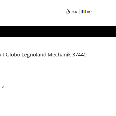
0,00
RO
ruit Globo Legnoland Mechanik 37440
are