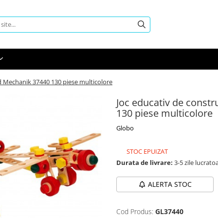
d Mechanik 37440 130 piese multicolore
Joc educativ de const
130 piese multicolore
Globo
STOC EPUIZAT
Durata de livrare:
3-5 zile lucrato
ALERTA STOC
Cod Produs:
GL37440