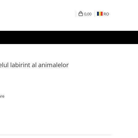
0,00
RO
lul labirint al animalelor
are