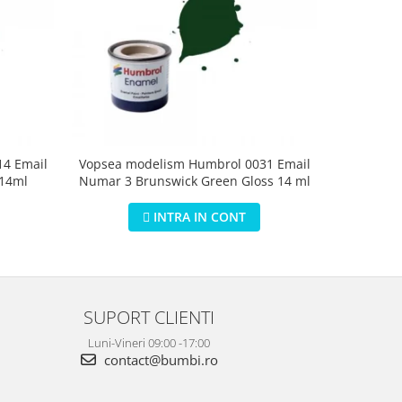
4 Email
Vopsea modelism Humbrol 0031 Email
Vopsea m
 14ml
Numar 3 Brunswick Green Gloss 14 ml
Numar 5 D
INTRA IN CONT
SUPORT CLIENTI
Luni-Vineri 09:00 -17:00
contact@bumbi.ro