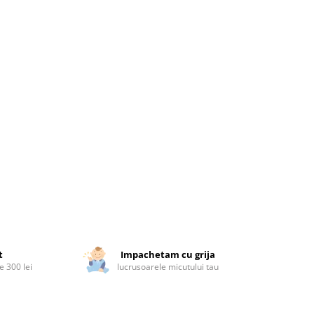
t
Impachetam cu grija
 300 lei
lucrusoarele micutului tau