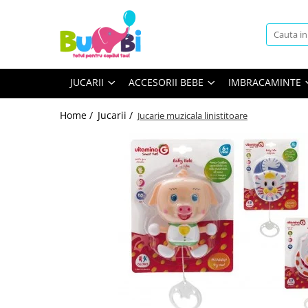
Jucarii
Accesorii bebe
Imbracaminte
Arte si indemanare
Accesorii baie
Body
JUCARII
ACCESORII BEBE
IMBRACAMINTE
Desen
Siguranta
Machete
Accesorii carucioare
Home /
Jucarii /
Jucarie muzicala linistitoare
Seturi creative
Balansoare
Back To School
Genti
Cuburi constructie
Hranire bebe
Jucarii bebe
Containere lapte praf
Jucarie din plus
Seturi pentru masa
Jucarii muzicale
Sterilizatoare
Jucarii pentru Baie
Igiena si Sanatate
Jucarii de exterior
Accesorii igiena
Jucarii de rol
Umidificatoare si purificatoare