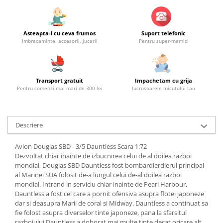
Asteapta-l cu ceva frumos
Suport telefonic
Imbracaminte, accesorii, jucarii
Pentru super-mamici
Transport gratuit
Impachetam cu grija
Pentru comenzi mai mari de 300 lei
lucrusoarele micutului tau
Descriere
Avion Douglas SBD - 3/5 Dauntless Scara 1:72
Dezvoltat chiar inainte de izbucnirea celui de al doilea razboi
mondial, Douglas SBD Dauntless fost bombardierdierul principal
al Marinei SUA folosit de-a lungul celui de-al doilea razboi
mondial. Intrand in serviciu chiar inainte de Pearl Harbour,
Dauntless a fost cel care a pornit ofensiva asupra flotei japoneze
dar si deasupra Marii de coral si Midway. Dauntless a continuat sa
fie folost asupra diverselor tinte japoneze, pana la sfarsitul
razboiului Dauntless a doborat mai multe tinte decat oricare alt