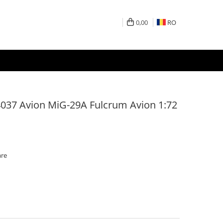
0,00
RO
 4037 Avion MiG-29A Fulcrum Avion 1:72
are