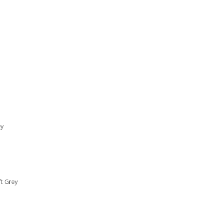
n
ey
t Grey