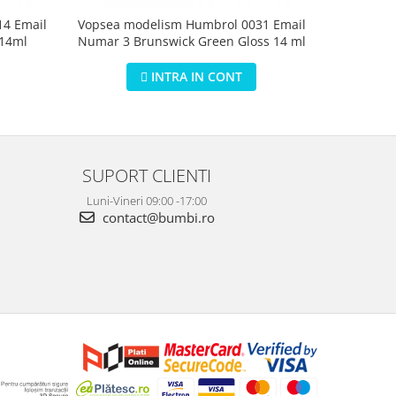
4 Email
Vopsea modelism Humbrol 0031 Email
Vopsea m
 14ml
Numar 3 Brunswick Green Gloss 14 ml
Numar 5 D
INTRA IN CONT
SUPORT CLIENTI
Luni-Vineri 09:00 -17:00
contact@bumbi.ro