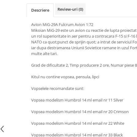
Review-uri
(0)
Descriere
Avion MiG-29A Fulcrum Avion 1:72
Mikoian MiG-29 este un avion cu reactie de lupta proiectat
un rol superioritate in aer pentru a contracara F-15 si F-1
NATO ca quot;punct de sprijin quot; a intrat de serviciul Fo
iar dupa destramarea Uniunii Sovietice ramane in uzul Fort
multe alte tari.
Grad de dificultate 2, Timp producere 2 ore, Numar piese 
Kitul nu contine vopsea, pensula, lipci
Vopselele recomandate sunt:
Vopsea modelism Humbrol 14 ml email nr 11 Silver
Vopsea modelism Humbrol 14 ml email nr 20 Crimson
Vopsea modelism Humbrol 14 ml email nr 22 White
Vopsea modelism Humbrol 14 ml email nr 33 Black