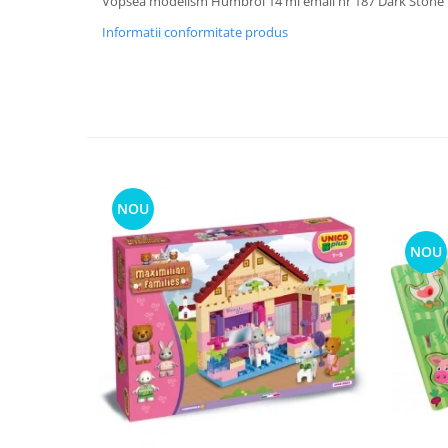
Vopsea modelism Humbrol 14 ml email nr 187 Dark Stone
Informatii conformitate produs
NOU
NOU