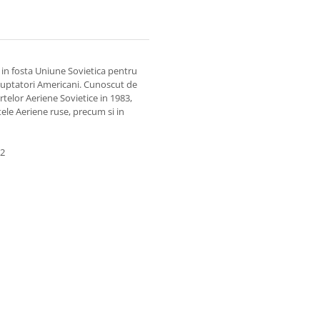
 in fosta Uniune Sovietica pentru
6 luptatori Americani. Cunoscut de
rtelor Aeriene Sovietice in 1983,
ele Aeriene ruse, precum si in
82