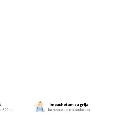
t
Impachetam cu grija
 300 lei
lucrusoarele micutului tau