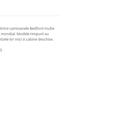
 dintre camioanele Bedford multe
oi mondial. Modele timpurii au
ele lor mici si cabine deschise.
95