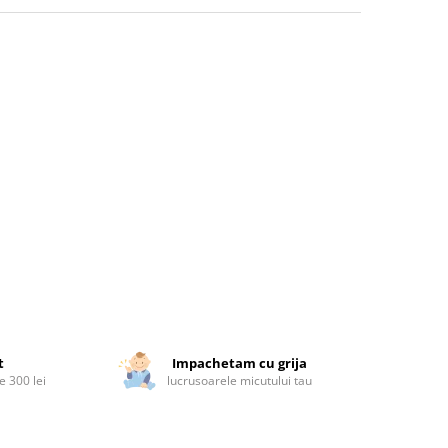
t
Impachetam cu grija
 300 lei
lucrusoarele micutului tau