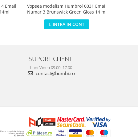
4 Email
Vopsea modelism Humbrol 0031 Email
Vopsea m
 14ml
Numar 3 Brunswick Green Gloss 14 ml
Numar 5 D
INTRA IN CONT
SUPORT CLIENTI
Luni-Vineri 09:00 -17:00
contact@bumbi.ro