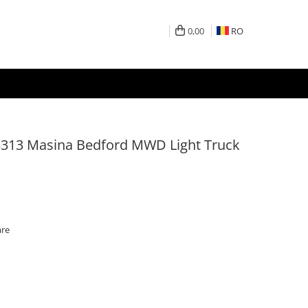
0,00
RO
 3313 Masina Bedford MWD Light Truck
are