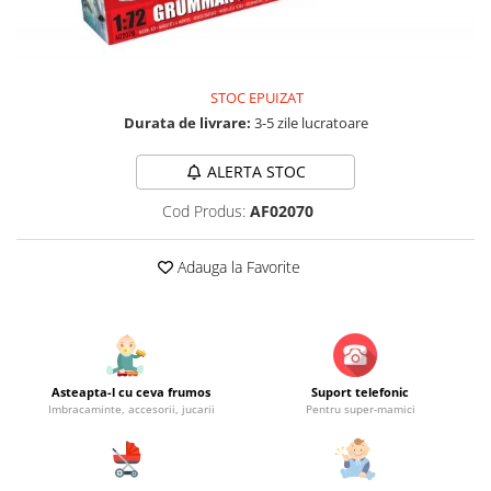
Jucarii educationale
Lampi de veghe
Jucarii si jocuri exterior
Organizatoare
Mingi
Perne
Placi pentru inot
STOC EPUIZAT
Durata de livrare:
3-5 zile lucratoare
Kituri constructie si pictura
Machete auto Diecast
ALERTA STOC
Masini, trenuri, avioane
Cod Produs:
AF02070
Masinute Radiocomanda
Papusi si accesorii
Adauga la Favorite
Trenulete Electrice
Unico Plus
Vehicule
Asteapta-l cu ceva frumos
Suport telefonic
Accesorii
Imbracaminte, accesorii, jucarii
Pentru super-mamici
Biciclete fara pedale
Role, patine cu rotile
Trotinete