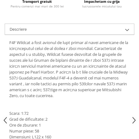
Transport gratuit
Impachetam cu grija
Pentru comenzi mai mari de 300 lei
lucrusoarele micutului tau
Descriere
F4F Wildcat a fost avionul de lupt primar al navei americane de la
icirc;nceputul celui de-al doilea r zboi mondial.
Caracterizat de
aspectul s u stubby, Wildcat fusese dezvoltat de la grupele de
succes ale lui Gruman de biplani dinainte de r zboi 537;i intrase
icirc;n serviciul marinei americane cu un an icirc;nainte de atacul
japonez pe Pearl Harbor.
P acirc;n la b t liile cruciale de la Midway
537;i Guadalcanal, modelul F4F-4 a devenit cel mai numeros
variant , iar noile tactici au permis pilo 539;ilor navale 537;i marin
american s c acirc; 537;tige m acirc;na superioar pe Mitsubishi
Zero, cu toate cucerirea.
Scara: 1:72
Grad de dificultate: 2
Ore de zburare: 1
Numar piese: 58
Dimensiuni: L122 x 160