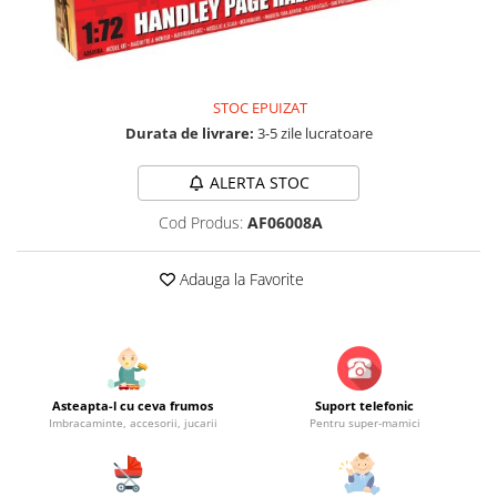
Jucarii educationale
Lampi de veghe
Jucarii si jocuri exterior
Organizatoare
Mingi
Perne
Placi pentru inot
STOC EPUIZAT
Kituri constructie si pictura
Durata de livrare:
3-5 zile lucratoare
Machete auto Diecast
ALERTA STOC
Masini, trenuri, avioane
Cod Produs:
AF06008A
Masinute Radiocomanda
Papusi si accesorii
Adauga la Favorite
Trenulete Electrice
Unico Plus
Vehicule
Accesorii
Asteapta-l cu ceva frumos
Suport telefonic
Imbracaminte, accesorii, jucarii
Pentru super-mamici
Biciclete fara pedale
Role, patine cu rotile
Trotinete