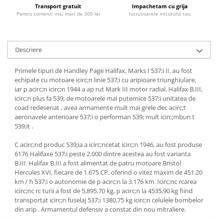
Transport gratuit
Impachetam cu grija
Pentru comenzi mai mari de 300 lei
lucrusoarele micutului tau
Descriere
Primele tipuri de Handley Page Halifax, Marks I 537;i II, au fost
echipate cu motoare icirc;n linie 537;i cu aripioare triunghiulare,
iar p acirc;n icirc;n 1944 a ap rut Mark III motor radial.
Halifax B.III,
icirc;n plus fa 539; de motoarele mai puternice 537;i unitatea de
coad redesenat , avea armamente mult mai grele dec acirc;t
aeronavele anterioare 537;i o performan 539; mult icirc;mbun t
539;it .
C acirc;nd produc 539;ia a icirc;ncetat icirc;n 1946, au fost produse
6176 Halifaxe 537;i peste 2.000 dintre acestea au fost varianta
B.III.
Halifax B.III a fost alimentat de patru motoare Bristol
Hercules XVI, fiecare de 1.675 CP, oferind o vitez maxim de 451.20
km / h 537;i o autonomie de p acirc;n la 3.176 km.
Icirc;nc rcarea
icirc;nc rc turii a fost de 5,895.70 kg, p acirc;n la 4535,90 kg fiind
transportat icirc;n fuselaj 537;i 1380,75 kg icirc;n celulele bombelor
din arip .
Armamentul defensiv a constat din nou mitraliere.