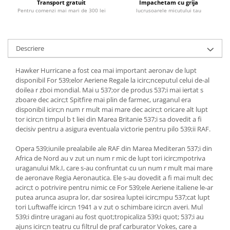
Transport gratuit
Impachetam cu grija
Pentru comenzi mai mari de 300 lei
lucrusoarele micutului tau
Descriere
Hawker Hurricane a fost cea mai important aeronav de lupt
disponibil For 539;elor Aeriene Regale la icirc;nceputul celui de-al
doilea r zboi mondial.
Mai u 537;or de produs 537;i mai iertat s
zboare dec acirc;t Spitfire mai plin de farmec, uraganul era
disponibil icirc;n num r mult mai mare dec acirc;t oricare alt lupt
tor icirc;n timpul b t liei din Marea Britanie 537;i sa dovedit a fi
decisiv pentru a asigura eventuala victorie pentru pilo 539;ii RAF.
Opera 539;iunile prealabile ale RAF din Marea Mediteran 537;i din
Africa de Nord au v zut un num r mic de lupt tori icirc;mpotriva
uraganului Mk.I, care s-au confruntat cu un num r mult mai mare
de aeronave Regia Aeronautica.
Ele s-au dovedit a fi mai mult dec
acirc;t o potrivire pentru nimic ce For 539;ele Aeriene italiene le-ar
putea arunca asupra lor, dar sosirea luptei icirc;mpu 537;cat lupt
tori Luftwaffe icirc;n 1941 a v zut o schimbare icirc;n averi.
Mul
539;i dintre uragani au fost quot;tropicaliza 539;i quot; 537;i au
ajuns icirc;n teatru cu filtrul de praf carburator Vokes, care a