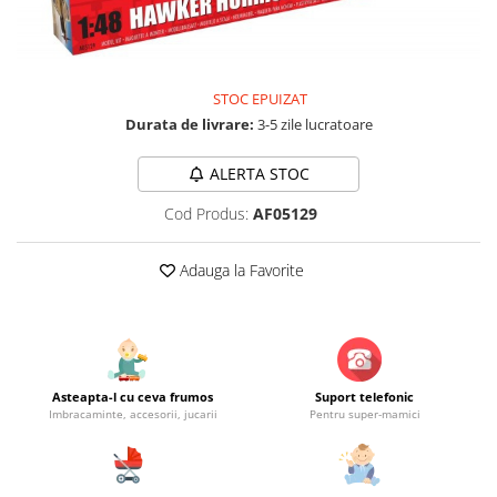
Jucarii educationale
Lampi de veghe
Jucarii si jocuri exterior
Organizatoare
Mingi
Perne
STOC EPUIZAT
Placi pentru inot
Durata de livrare:
3-5 zile lucratoare
Kituri constructie si pictura
Machete auto Diecast
ALERTA STOC
Masini, trenuri, avioane
Cod Produs:
AF05129
Masinute Radiocomanda
Papusi si accesorii
Adauga la Favorite
Trenulete Electrice
Unico Plus
Vehicule
Asteapta-l cu ceva frumos
Suport telefonic
Accesorii
Imbracaminte, accesorii, jucarii
Pentru super-mamici
Biciclete fara pedale
Role, patine cu rotile
Trotinete